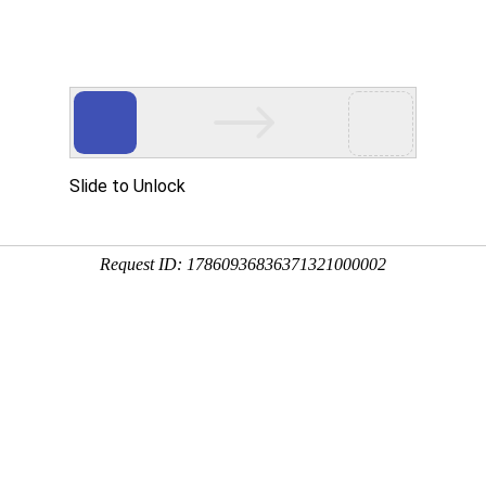
一站式营销解决方案
企业邮箱
价格中心
关于我们
各版本功能亮点
中级版
小程序高级版
86（同微信） 联系邮箱：lansure@kaituocn.com 联系地址：
· 微信客服 · 自定
· 中级版功能 + · 隐藏底部-制
跳转外部小程序、
作信息 · 服务预约同时短信通
小时监控服务 · 资
知访客 和管理员 · 不限访客
数 · 不限预约订单数 · 资源库
空间100G